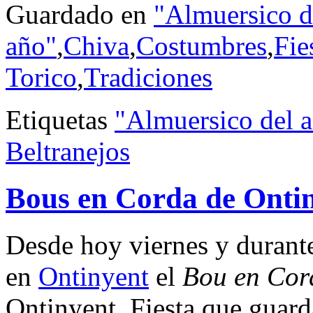
Guardado en
"Almuersico d
año"
,
Chiva
,
Costumbres
,
Fie
Torico
,
Tradiciones
Etiquetas
"Almuersico del 
Beltranejos
Bous en Corda de Onti
Desde hoy viernes y durante
en
Ontinyent
el
Bou en Cor
Ontinyent. Fiesta que guard