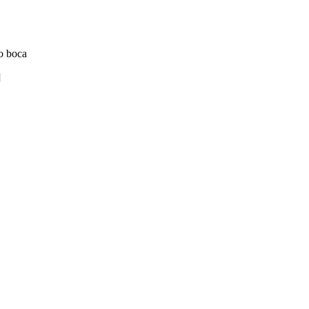
do boca
]