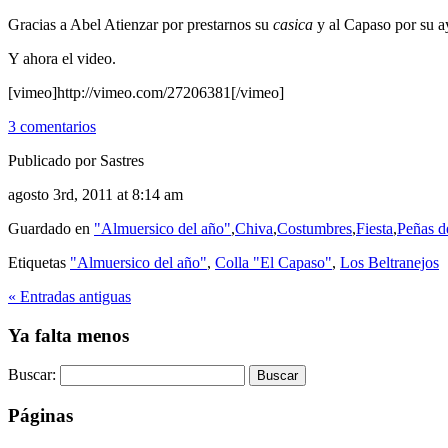
Gracias a Abel Atienzar por prestarnos su
casica
y al Capaso por su a
Y ahora el video.
[vimeo]http://vimeo.com/27206381[/vimeo]
3 comentarios
Publicado por Sastres
agosto 3rd, 2011 at 8:14 am
Guardado en
"Almuersico del año"
,
Chiva
,
Costumbres
,
Fiesta
,
Peñas d
Etiquetas
"Almuersico del año"
,
Colla "El Capaso"
,
Los Beltranejos
« Entradas antiguas
Ya falta menos
Buscar:
Páginas