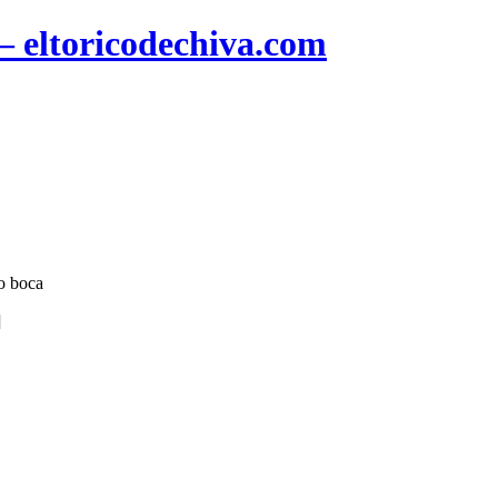
 – eltoricodechiva.com
do boca
]