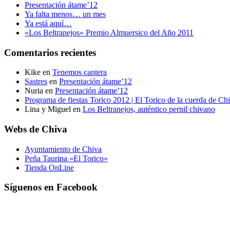
Presentación átame’12
Ya falta menos… un mes
Ya está aquí…
«Los Beltranejos» Premio Almuersico del Año 2011
Comentarios recientes
Kike
en
Tenemos cantera
Sastres
en
Presentación átame’12
Nuria
en
Presentación átame’12
Programa de fiestas Torico 2012 | El Torico de la cuerda de Ch
Lina y Miguel
en
Los Beltranejos, auténtico pernil chivano
Webs de Chiva
Ayuntamiento de Chiva
Peña Taurina «El Torico»
Tienda OnLine
Síguenos en Facebook