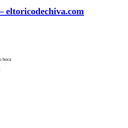
 – eltoricodechiva.com
do boca
]