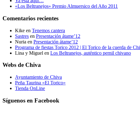
Ya está aquí…
«Los Beltranejos» Premio Almuersico del Año 2011
Comentarios recientes
Kike
en
Tenemos cantera
Sastres
en
Presentación átame’12
Nuria
en
Presentación átame’12
Programa de fiestas Torico 2012 | El Torico de la cuerda de Ch
Lina y Miguel
en
Los Beltranejos, auténtico pernil chivano
Webs de Chiva
Ayuntamiento de Chiva
Peña Taurina «El Torico»
Tienda OnLine
Síguenos en Facebook