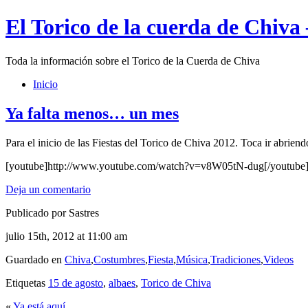
El Torico de la cuerda de Chiva
Toda la información sobre el Torico de la Cuerda de Chiva
Inicio
Ya falta menos… un mes
Para el inicio de las Fiestas del Torico de Chiva 2012. Toca ir abrien
[youtube]http://www.youtube.com/watch?v=v8W05tN-dug[/youtube
Deja un comentario
Publicado por Sastres
julio 15th, 2012 at 11:00 am
Guardado en
Chiva
,
Costumbres
,
Fiesta
,
Música
,
Tradiciones
,
Videos
Etiquetas
15 de agosto
,
albaes
,
Torico de Chiva
«
Ya está aquí…