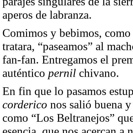
parajes singulares de la sie
aperos de labranza.
Comimos y bebimos, como s
tratara, “paseamos” al mac
fan-fan. Entregamos el prem
auténtico
pernil
chivano.
En fin que lo pasamos estup
corderico
nos salió buena y
como “Los Beltranejos” que
esencia, que nos acercan a n