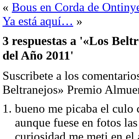
«
Bous en Corda de Ontiny
Ya está aquí…
»
3 respuestas a '«Los Bel
del Año 2011'
Suscribete a los comentari
Beltranejos» Premio Almuer
bueno me picaba el culo 
aunque fuese en fotos las 
curiosidad me meti en el 