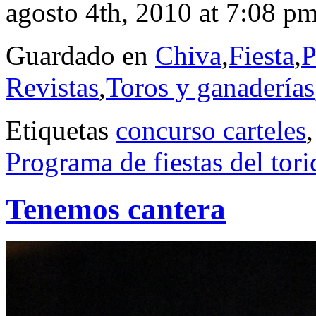
agosto 4th, 2010 at 7:08 p
Guardado en
Chiva
,
Fiesta
,
P
Revistas
,
Toros y ganaderías
Etiquetas
concurso carteles
Programa de fiestas del tor
Tenemos cantera