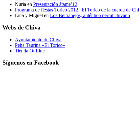
Nuria
en
Presentación átame’12
Programa de fiestas Torico 2012 | El Torico de la cuerda de Ch
Lina y Miguel
en
Los Beltranejos, auténtico pernil chivano
Webs de Chiva
Ayuntamiento de Chiva
Peña Taurina «El Torico»
Tienda OnLine
Síguenos en Facebook