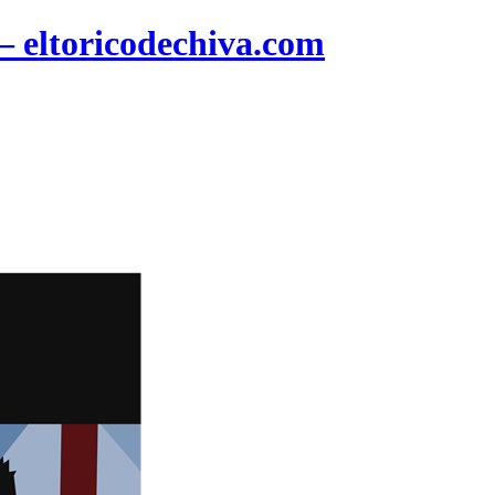
 – eltoricodechiva.com