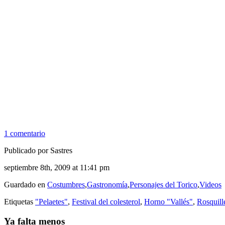
1 comentario
Publicado por Sastres
septiembre 8th, 2009 at 11:41 pm
Guardado en
Costumbres
,
Gastronomía
,
Personajes del Torico
,
Videos
Etiquetas
"Pelaetes"
,
Festival del colesterol
,
Horno "Vallés"
,
Rosquill
Ya falta menos