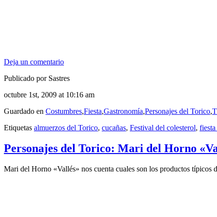
Deja un comentario
Publicado por Sastres
octubre 1st, 2009 at 10:16 am
Guardado en
Costumbres
,
Fiesta
,
Gastronomía
,
Personajes del Torico
,
T
Etiquetas
almuerzos del Torico
,
cucañas
,
Festival del colesterol
,
fiesta
Personajes del Torico: Mari del Horno «Va
Mari del Horno «Vallés» nos cuenta cuales son los productos típicos de l