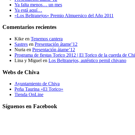
Ya falta menos… un mes
Ya está aquí…
«Los Beltranejos» Premio Almuersico del Año 2011
Comentarios recientes
Kike
en
Tenemos cantera
Sastres
en
Presentación átame’12
Nuria
en
Presentación átame’12
Programa de fiestas Torico 2012 | El Torico de la cuerda de Ch
Lina y Miguel
en
Los Beltranejos, auténtico pernil chivano
Webs de Chiva
Ayuntamiento de Chiva
Peña Taurina «El Torico»
Tienda OnLine
Síguenos en Facebook