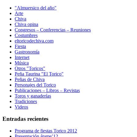
"Almuersico del año"
Arte
Chiva
Chiva opina
Congresos – Conferencias – Reuniones
Costumbres
eltoricodechiva.com
Fiesta
Gastronomía
Internet
Música
Otros "Toricos"
Peña Taurina "El Torico"
Peñas de Chiva
Personajes del Torico
Publicaciones – Libros – Revistas
Toros y ganaderías
Tradiciones
Videos
Entradas recientes
Programa de fiestas Torico 2012
Presentación átame’12