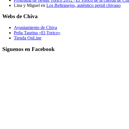
Programa de fiestas Torico 2012 | El Torico de la cuerda de Ch
Lina y Miguel
en
Los Beltranejos, auténtico pernil chivano
Webs de Chiva
Ayuntamiento de Chiva
Peña Taurina «El Torico»
Tienda OnLine
Síguenos en Facebook