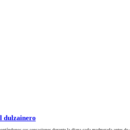
l dulzainero
ntándonos sus sensaciones durante la diana cada madrugada antes de qu