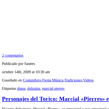
2 comentarios
Publicado por Sastres
octubre 14th, 2009 at 10:30 am
Guardado en
Costumbres
,
Fiesta
,
Música
,
Tradiciones
,
Videos
Etiquetas
diana
,
dulzaina
,
marcial pierres
Personajes del Torico: Marcial «Pierres» e
Nuestro dulzainero, Marcial «Pierres», se emocionó y nos emocionó co