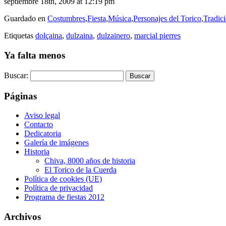
septiembre 18th, 2009 at 12:19 pm
Guardado en
Costumbres
,
Fiesta
,
Música
,
Personajes del Torico
,
Tradic
Etiquetas
dolçaina
,
dulzaina
,
dulzainero
,
marcial pierres
Ya falta menos
Buscar:
Páginas
Aviso legal
Contacto
Dedicatoria
Galería de imágenes
Historia
Chiva, 8000 años de historia
El Torico de la Cuerda
Política de cookies (UE)
Política de privacidad
Programa de fiestas 2012
Archivos