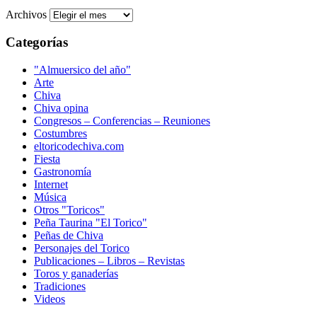
Archivos
Categorías
"Almuersico del año"
Arte
Chiva
Chiva opina
Congresos – Conferencias – Reuniones
Costumbres
eltoricodechiva.com
Fiesta
Gastronomía
Internet
Música
Otros "Toricos"
Peña Taurina "El Torico"
Peñas de Chiva
Personajes del Torico
Publicaciones – Libros – Revistas
Toros y ganaderías
Tradiciones
Videos