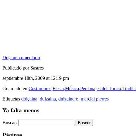
Deja un comentario
Publicado por Sastres
septiembre 18th, 2009 at 12:19 pm
Guardado en
Costumbres
,
Fiesta
,
Música
,
Personajes del Torico
,
Tradic
Etiquetas
dolçaina
,
dulzaina
,
dulzainero
,
marcial pierres
Ya falta menos
Buscar:
Páginas