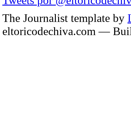
Tweets por @eltoricodechi
The Journalist template by
eltoricodechiva.com — Buil