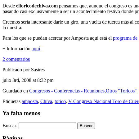
Desde
eltoricodechiva.com
pensamos que, aunque el congreso es una
pasando casi exclusivamente a ser un acontecimiento festivo donde pr
Creemos sería interesante darle un giro, una vuelta de tuerca más al co
la nuestra.
Para los que se puedan acercar por Amposta aquí está el
programa de 
+ Información
aquí
.
2 comentarios
Publicado por Sastres
julio 3rd, 2008 at 8:32 pm
Guardado en
Congresos - Conferencias - Reuniones
,
Otros "Toricos"
Etiquetas
amposta
,
Chiva
,
torico
,
V Congreso Nacional Toro de Cuer
Ya falta menos
Buscar:
Páginas