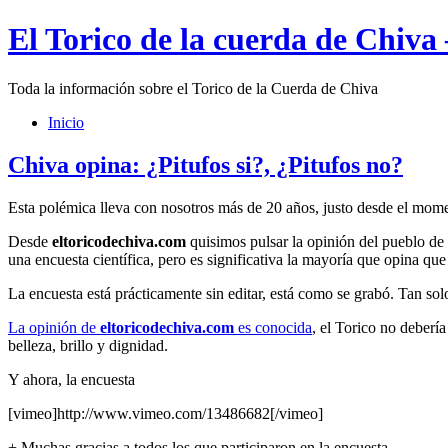
El Torico de la cuerda de Chiva
Toda la información sobre el Torico de la Cuerda de Chiva
Inicio
Chiva opina: ¿Pitufos si?, ¿Pitufos no?
Esta polémica lleva con nosotros más de 20 años, justo desde el momen
Desde
eltoricodechiva.com
quisimos pulsar la opinión del pueblo de
una encuesta científica, pero es significativa la mayoría que opina que
La encuesta está prácticamente sin editar, está como se grabó. Tan s
La opinión de
eltoricodechiva.com
es conocida
, el Torico no debería
belleza, brillo y dignidad.
Y ahora, la encuesta
[vimeo]http://www.vimeo.com/13486682[/vimeo]
+ Muchas gracias a todos los que participaron en la encuesta