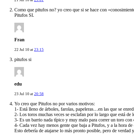
Como que pitufos no? yo creo que si se hace con «conosimiento» 
Pitufos SI.
Fran
22 Jul 10 at
23:15
pitufos si
edu
23 Jul 10 at
20:58
Yo creo que Pitufos no por varios motivos:
1- Está lleno de árboles, farolas, papeleras…en las que se enreda 
2- Los toros muchas veces se esclafan por lo largo que está de lo
3- Es un barrio nada típico y muy malo para correr un toro con c
4- Cada vez hay menos gente que baja a Pitufos, y a la hora de d
Esto debería de atajarse lo más pronto posible, pero de verdad y 