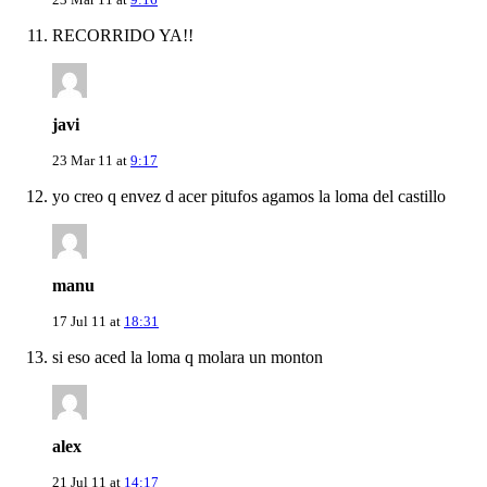
RECORRIDO YA!!
javi
23 Mar 11 at
9:17
yo creo q envez d acer pitufos agamos la loma del castillo
manu
17 Jul 11 at
18:31
si eso aced la loma q molara un monton
alex
21 Jul 11 at
14:17