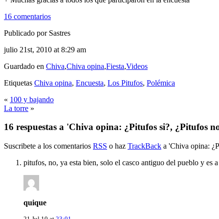
16 comentarios
Publicado por Sastres
julio 21st, 2010 at 8:29 am
Guardado en
Chiva
,
Chiva opina
,
Fiesta
,
Videos
Etiquetas
Chiva opina
,
Encuesta
,
Los Pitufos
,
Polémica
«
100 y bajando
La torre
»
16 respuestas a 'Chiva opina: ¿Pitufos si?, ¿Pitufos n
Suscribete a los comentarios
RSS
o haz
TrackBack
a 'Chiva opina: ¿Pi
pitufos, no, ya esta bien, solo el casco antiguo del pueblo y es a
quique
21 Jul 10 at
23:01