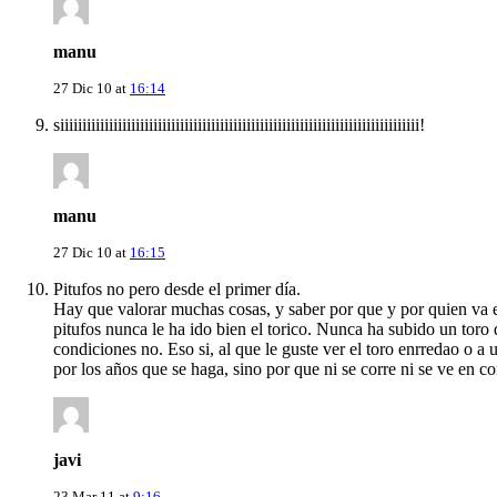
manu
27 Dic 10 at
16:14
siiiiiiiiiiiiiiiiiiiiiiiiiiiiiiiiiiiiiiiiiiiiiiiiiiiiiiiiiiiiiiiiiiiiiiiiiiiiiiiii!
manu
27 Dic 10 at
16:15
Pitufos no pero desde el primer día.
Hay que valorar muchas cosas, y saber por que y por quien va el 
pitufos nunca le ha ido bien el torico. Nunca ha subido un toro d
condiciones no. Eso si, al que le guste ver el toro enrredao o a
por los años que se haga, sino por que ni se corre ni se ve en c
javi
23 Mar 11 at
9:16