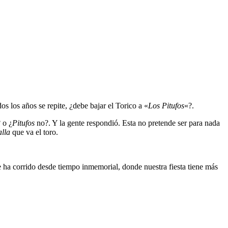
dos los años se repite, ¿debe bajar el Torico a «
Los Pitufos
«?.
 o ¿
Pitufos
no?. Y la gente respondió. Esta no pretende ser para nada
alla
que va el toro.
 se ha corrido desde tiempo inmemorial, donde nuestra fiesta tiene más