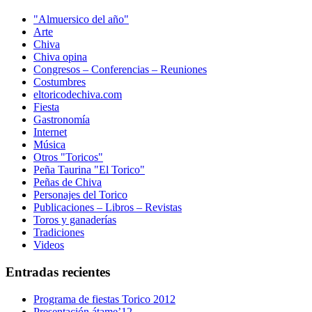
"Almuersico del año"
Arte
Chiva
Chiva opina
Congresos – Conferencias – Reuniones
Costumbres
eltoricodechiva.com
Fiesta
Gastronomía
Internet
Música
Otros "Toricos"
Peña Taurina "El Torico"
Peñas de Chiva
Personajes del Torico
Publicaciones – Libros – Revistas
Toros y ganaderías
Tradiciones
Videos
Entradas recientes
Programa de fiestas Torico 2012
Presentación átame’12