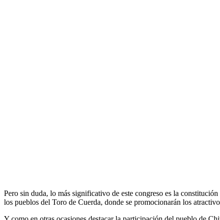
Pero sin duda, lo más significativo de este congreso es la constitución
los pueblos del Toro de Cuerda, donde se promocionarán los atractivos 
Y como en otras ocasiones destacar la participación del pueblo de Chiv