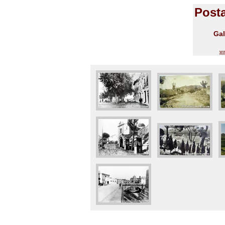
Posta
Gal
ww